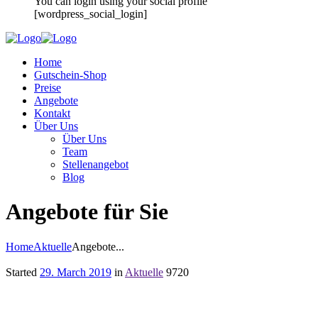
You can login using your social profile
[wordpress_social_login]
Home
Gutschein-Shop
Preise
Angebote
Kontakt
Über Uns
Über Uns
Team
Stellenangebot
Blog
Angebote für Sie
Home
Aktuelle
Angebote...
Started
29. March 2019
in
Aktuelle
9720