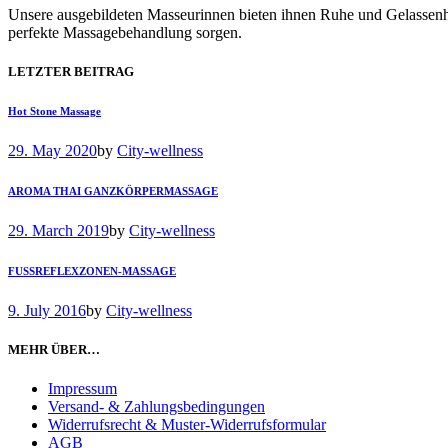
Unsere ausgebildeten Masseurinnen bieten ihnen Ruhe und Gelassenh
perfekte Massagebehandlung sorgen.
LETZTER BEITRAG
Hot Stone Massage
29. May 2020
by
City-wellness
AROMA THAI GANZKÖRPERMASSAGE
29. March 2019
by
City-wellness
FUSSREFLEXZONEN-MASSAGE
9. July 2016
by
City-wellness
MEHR ÜBER…
Impressum
Versand- & Zahlungsbedingungen
Widerrufsrecht & Muster-Widerrufsformular
AGB