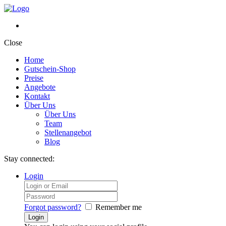
Close
Home
Gutschein-Shop
Preise
Angebote
Kontakt
Über Uns
Über Uns
Team
Stellenangebot
Blog
Stay connected:
Login
Forgot password?
Remember me