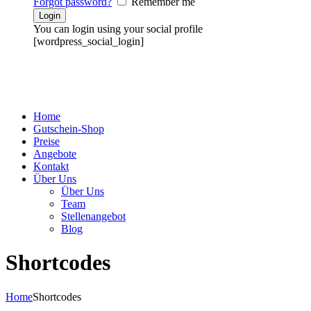
Forgot password?
Remember me
You can login using your social profile
[wordpress_social_login]
Home
Gutschein-Shop
Preise
Angebote
Kontakt
Über Uns
Über Uns
Team
Stellenangebot
Blog
Shortcodes
Home
Shortcodes