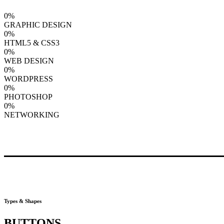
0%
GRAPHIC DESIGN
0%
HTML5 & CSS3
0%
WEB DESIGN
0%
WORDPRESS
0%
PHOTOSHOP
0%
NETWORKING
Types & Shapes
BUTTONS