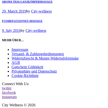
AROMA THAI GANZKÖRPERMASSAGE
29. March 2019
by
City-wellness
FUSSREFLEXZONEN-MASSAGE
9. July 2016
by
City-wellness
MEHR ÜBER…
Impressum
Versand- & Zahlungsbedingungen
Widerrufsrecht & Muster-Widerrufsformular
AGB
Gutschein Gültigkeit
Privatsphäre und Datenschutz
Cookie-Richtlinie
Connect With Us:
twitter
facebook
instagram
City Wellness © 2026