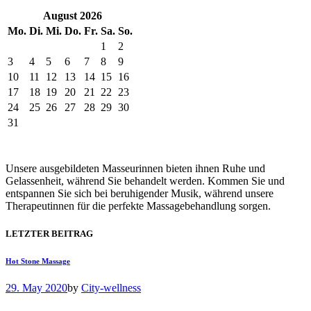
August
2026
Mo.
Di.
Mi.
Do.
Fr.
Sa.
So.
1
2
3
4
5
6
7
8
9
10
11
12
13
14
15
16
17
18
19
20
21
22
23
24
25
26
27
28
29
30
31
Unsere ausgebildeten Masseurinnen bieten ihnen Ruhe und
Gelassenheit, während Sie behandelt werden. Kommen Sie und
entspannen Sie sich bei beruhigender Musik, während unsere
Therapeutinnen für die perfekte Massagebehandlung sorgen.
LETZTER BEITRAG
Hot Stone Massage
29. May 2020
by
City-wellness