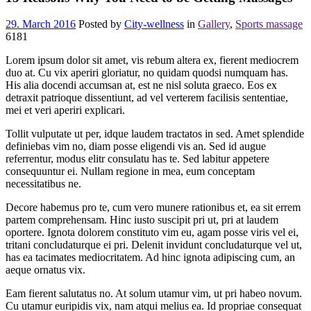
29. March 2016
Posted by
City-wellness
in
Gallery
,
Sports massage
6181
Lorem ipsum dolor sit amet, vis rebum altera ex, fierent mediocrem
duo at. Cu vix aperiri gloriatur, no quidam quodsi numquam has.
His alia docendi accumsan at, est ne nisl soluta graeco. Eos ex
detraxit patrioque dissentiunt, ad vel verterem facilisis sententiae,
mei et veri aperiri explicari.
Tollit vulputate ut per, idque laudem tractatos in sed. Amet splendide
definiebas vim no, diam posse eligendi vis an. Sed id augue
referrentur, modus elitr consulatu has te. Sed labitur appetere
consequuntur ei. Nullam regione in mea, eum conceptam
necessitatibus ne.
Decore habemus pro te, cum vero munere rationibus et, ea sit errem
partem comprehensam. Hinc iusto suscipit pri ut, pri at laudem
oportere. Ignota dolorem constituto vim eu, agam posse viris vel ei,
tritani concludaturque ei pri. Delenit invidunt concludaturque vel ut,
has ea tacimates mediocritatem. Ad hinc ignota adipiscing cum, an
aeque ornatus vix.
Eam fierent salutatus no. At solum utamur vim, ut pri habeo novum.
Cu utamur euripidis vix, nam atqui melius ea. Id propriae consequat