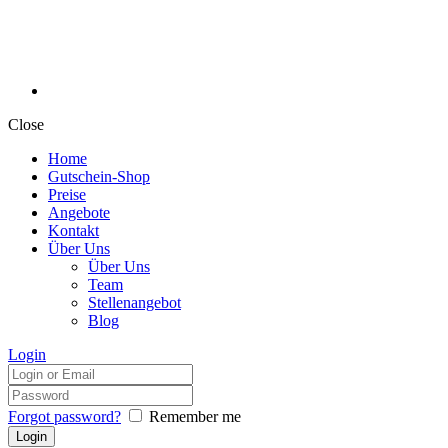
Close
Home
Gutschein-Shop
Preise
Angebote
Kontakt
Über Uns
Über Uns
Team
Stellenangebot
Blog
Login
Forgot password?
Remember me